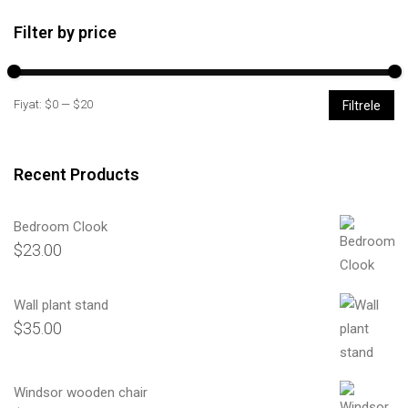
Filter by price
En
En
Fiyat:
$0
—
$20
Filtrele
düşük
yüksek
fiyat
fiyat
Recent Products
Bedroom Clook
$
23.00
Wall plant stand
$
35.00
Windsor wooden chair