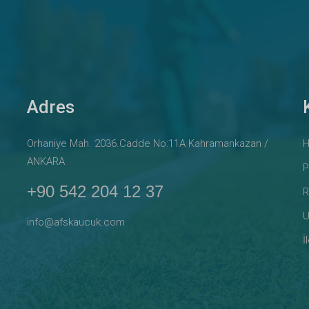
Adres
Orhaniye Mah. 2036.Cadde No:11A Kahramankazan /
H
ANKARA
P
+90 542 204 12 37
R
U
info@afskaucuk.com
İ