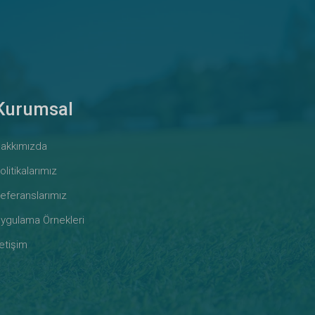
Kurumsal
akkımızda
olitikalarımız
eferanslarımız
ygulama Örnekleri
letişim