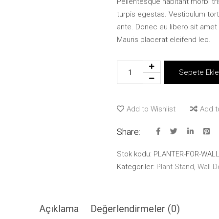
Pellentesque habitant morbi t
turpis egestas. Vestibulum tort
ante. Donec eu libero sit amet
Mauris placerat eleifend leo.
Planter
Sepete Ekl
for
wall
quantity
Add to Wishlist
Add 
Share:
Stok kodu:
PLANTER-FOR-WAL
Kategoriler:
Plant Stand
,
Wall D
Açıklama
Değerlendirmeler (0)