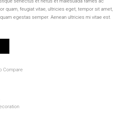
ristique senectus et netus et malesuada fames ac
or quam, feugiat vitae, ultricies eget, tempor sit amet,
 quam egestas semper. Aenean ultricies mi vitae est.
e
to Compare
L
ecoration