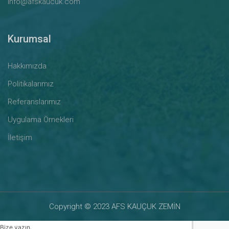
info@afskaucuk.com
Kurumsal
Hakkımızda
Politikalarımız
Referanslarımız
Uygulama Örnekleri
İletişim
Copyright © 2023 AFS KAUÇUK ZEMİN
Bize yazın.