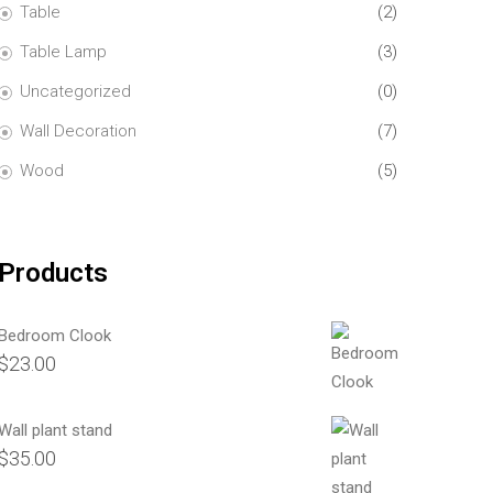
Table
(2)
Table Lamp
(3)
Uncategorized
(0)
Wall Decoration
(7)
Wood
(5)
Products
Bedroom Clook
$
23.00
Wall plant stand
$
35.00